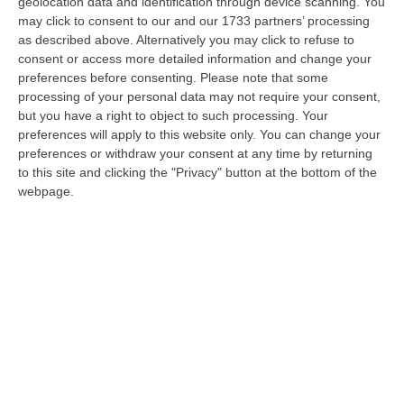
geolocation data and identification through device scanning. You
Riorganizzazione Province, il “no” di Vibo.
may click to consent to our and our 1733 partners’ processing
as described above. Alternatively you may click to refuse to
Romeo: «Saremmo periferia delle
consent or access more detailed information and change your
periferie»
preferences before consenting.
Please note that some
Il sindaco boccia l’ipotesi di tornare con
processing of your personal data may not require your consent,
but you have a right to object to such processing. Your
Catanzaro: «Da L’Andolina silenzio
preferences will apply to this website only. You can change your
assordante»
preferences or withdraw your consent at any time by returning
Pubblicato il: 20/11/25 – 13:18
to this site and clicking the "Privacy" button at the bottom of the
webpage.