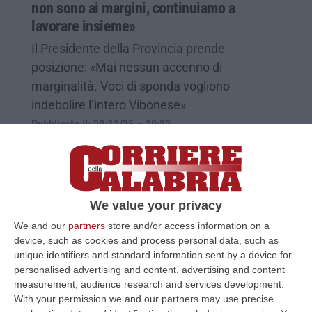
non sono ai margini, continuiamo a
lavorare insieme»
Il Presidente della Provincia prende
posizione: «Mai nessun accenno di
marginalità. Voci di sponda vogliono
indebolire l’intero Vibonese»
Pubblicato il: 20/11/25 – 19:22
We value your privacy
We and our
partners
store and/or access information on a
device, such as cookies and process personal data, such as
unique identifiers and standard information sent by a device for
personalised advertising and content, advertising and content
measurement, audience research and services development.
With your permission we and our partners may use precise