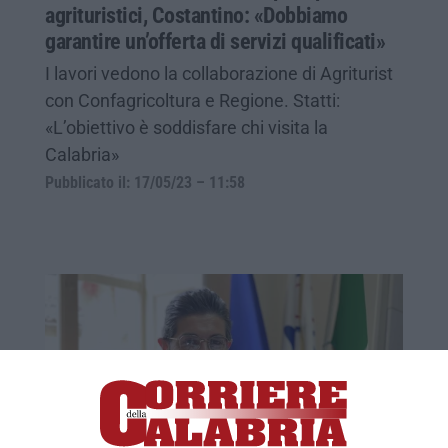
agrituristici, Costantino: «Dobbiamo
garantire un’offerta di servizi qualificati»
I lavori vedono la collaborazione di Agriturist
con Confagricoltura e Regione. Statti:
«L’obiettivo è soddisfare chi visita la
Calabria»
Pubblicato il: 17/05/23 – 11:58