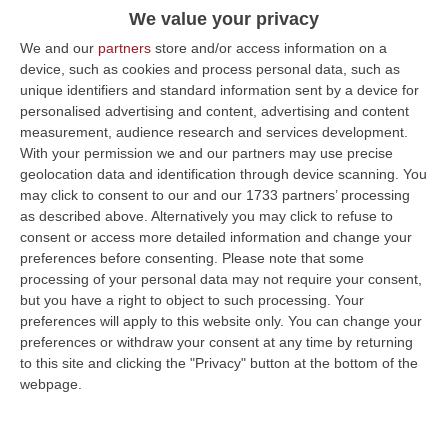
We value your privacy
Rombiolo, dal 5 dicembre al via il corso di
We and our
partners
store and/or access information on a
formazione di esperto casaro
device, such as cookies and process personal data, such as
La soddisfazione del presidente del Gal Terre
unique identifiers and standard information sent by a device for
Vibonesi, Papillo: «Iniziative fondamentali per
personalised advertising and content, advertising and content
measurement, audience research and services development.
divulgare un’arte antichissima»
With your permission we and our partners may use precise
Pubblicato il: 03/12/22 – 11:54
geolocation data and identification through device scanning. You
may click to consent to our and our 1733 partners’ processing
as described above. Alternatively you may click to refuse to
consent or access more detailed information and change your
preferences before consenting.
Please note that some
processing of your personal data may not require your consent,
but you have a right to object to such processing. Your
preferences will apply to this website only. You can change your
preferences or withdraw your consent at any time by returning
to this site and clicking the "Privacy" button at the bottom of the
webpage.