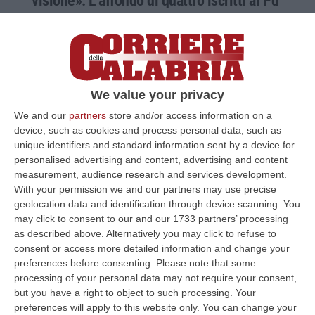
visione». L’affondo di quattro iscritti al Pd
La nota a firma degli iscritti della federazione
di Cosenza Sergio De Simone, Alessandro
Grandinetti, Saverio Carlo Greco e Giacomo
Mancini
We value your privacy
Pubblicato il: 16/04/24 – 13:17
We and our
partners
store and/or access information on a
device, such as cookies and process personal data, such as
unique identifiers and standard information sent by a device for
personalised advertising and content, advertising and content
measurement, audience research and services development.
With your permission we and our partners may use precise
geolocation data and identification through device scanning. You
may click to consent to our and our 1733 partners’ processing
as described above. Alternatively you may click to refuse to
consent or access more detailed information and change your
preferences before consenting.
Please note that some
processing of your personal data may not require your consent,
but you have a right to object to such processing. Your
Caos Pd Cosenza, l’attacco di Sfida
preferences will apply to this website only. You can change your