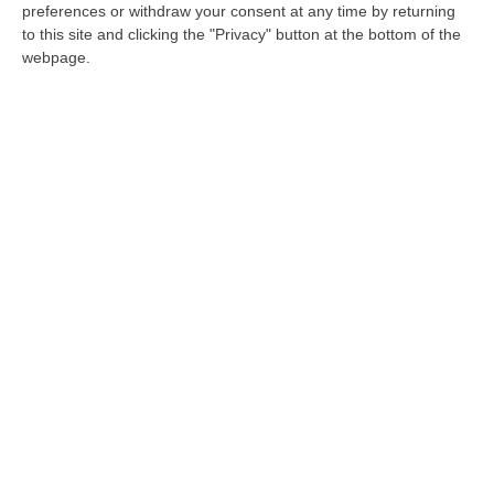
Riformista: le liste non si approvano prima
preferences or withdraw your consent at any time by returning
to this site and clicking the "Privacy" button at the bottom of the
della direzione
webpage.
Con il rinvio si «mortificano gli iscritti che
chiedono momenti di discussione e gli
amministratori che hanno il sacrosanto
diritto di presentare la…
Pubblicato il: 24/11/23 – 15:33