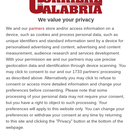
We value your privacy
We and our
partners
store and/or access information on a
device, such as cookies and process personal data, such as
unique identifiers and standard information sent by a device for
personalised advertising and content, advertising and content
measurement, audience research and services development.
With your permission we and our partners may use precise
Attentato a Mosca, ucciso un ufficiale
geolocation data and identification through device scanning. You
La vittima è Fanil Sarvarov
may click to consent to our and our 1733 partners’ processing
as described above. Alternatively you may click to refuse to
Pubblicato il: 22/12/25 – 9:30
consent or access more detailed information and change your
preferences before consenting.
Please note that some
processing of your personal data may not require your consent,
but you have a right to object to such processing. Your
preferences will apply to this website only. You can change your
preferences or withdraw your consent at any time by returning
to this site and clicking the "Privacy" button at the bottom of the
webpage.