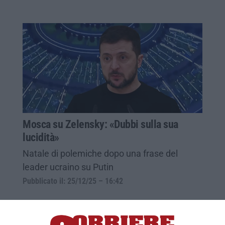
Mosca su Zelensky: «Dubbi sulla sua
lucidità»
Natale di polemiche dopo una frase del
leader ucraino su Putin
Pubblicato il: 25/12/25 – 16:42