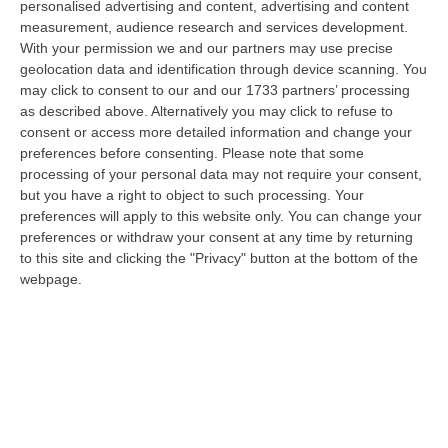
personalised advertising and content, advertising and content
07 Agosto, 7:02
measurement, audience research and services development.
With your permission we and our partners may use precise
Sanità, La “stretta” Sui Conti: Più Controlli, Bilanci Digitali E Regole
geolocation data and identification through device scanning. You
Uniche Per Tutte Le Aziende
may click to consent to our and our 1733 partners’ processing
“CATANZARO Digitalizzazione dei processi amministrativi, controllo di
as described above. Alternatively you may click to refuse to
gestione uniforme in tutte le aziende sanitarie e rafforzamento dei si…
consent or access more detailed information and change your
07 Agosto, 6:32
preferences before consenting.
Please note that some
processing of your personal data may not require your consent,
Stabilimenti Balneari Al Setaccio Della Gdf Nel Crotonese:
but you have a right to object to such processing. Your
preferences will apply to this website only. You can change your
Accertati Ampliamenti Abusivi E Carenze Igieniche
preferences or withdraw your consent at any time by returning
“CROTONE Nell’ambito di una serie di attività disposte dal Reparto
to this site and clicking the "Privacy" button at the bottom of the
Operativo Aeronavale di Vibo Valentia finalizzate alla tutela del
webpage.
demanio…
07 Agosto, 6:18
Calabria, Nasce Il “Circuito Dell’ospitalità E Dell’offerta Ricettiva”:
Una Rete Del Turismo Di Qualità
“CATANZARO La Regione Calabria punta a consolidare il suo nuovo
posizionamento turistico con uno strumento che premia la qualità
dell’accogl…