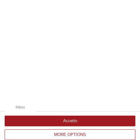
07 Agosto, 6:10
Edizioni provinciali
Catanzaro
Cosenza
Vibo Valentia
Reggio Calabria
Crotone
Rifiuto
Accetto
MORE OPTIONS