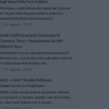
Sugli Idonei Della Pa In Calabria
“Riceviamo e pubblichiamo Noi idonei del Concorso
per 54 posti della Regione Calabria siamo tra i
potenziali beneficiari della proposta d…
07 Agosto, 22:35
Basilica Dell’Immacolata Concezione Di
Catanzaro, Ferro: «finanziamento Da 800
Milioni Di Euro»
“CATANZARO «Con un importante finanziamento di
800 mila euro, si potrà dare avvio agli attesi lavori di
ristrutturazione della Basilica dell…
07 Agosto, 22:02
Renzi: «Conte? Sarebbe Delittuoso
Vannaccizzare La Coalizione»
“ROMA «Conte sta giocando la sua partita, vedremo
se le primarie si faranno, quando e con che formato,
se a due Conte-Schlein o se ci sarann…
07 Agosto, 21:35