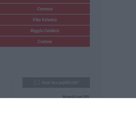
Cosenza
Vibo Valentia
Reggio Calabria
Crotone
Vuoi fare pubblicità?
News&Com SRL
Telefono:
0968-53665
Email:
newsandcom@gmail.com