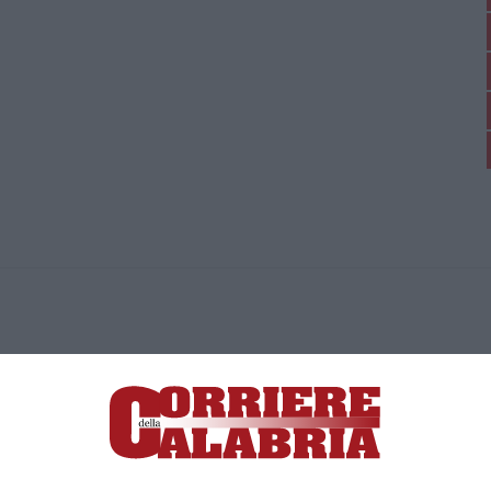
ica di News&Com S.r.l ©2012-
-2026. Tutti i diritti riservati.
ia, Lamezia Terme (CZ)
irettore responsabile Paola Militano |
Privacy