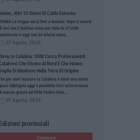
Meteo, Altri 10 Giorni Di Caldo Estremo
“ROMA La tregua varrà fino a domani: dopo il record
di ieri con il bollino rosso per tutte le 27 città
monitorate e oggi con 26 allerte mass…
07 Agosto, 20:33
Torna In Calabria: OSM Cerca Professionisti
Calabresi Che Vivono Al Nord E Che Hanno
Voglia Di Rientrare Nella Terra Di Origine
“Se per anni lasciare la Calabria è stata una scelta
quasi obbligata oggi è possibile fare un’inversione
di marcia grazie ad OSM Centro Cala…
07 Agosto, 20:24
Edizioni provinciali
Catanzaro