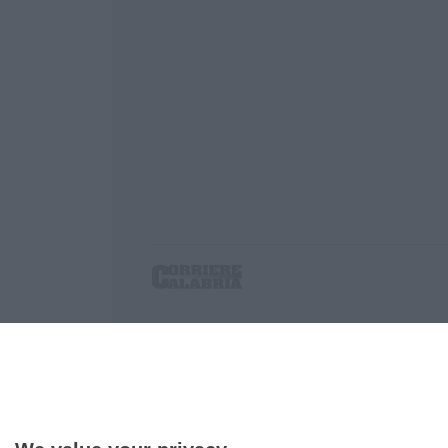
Corriere delle Calabria è una testata giornalist
P.IVA. 03199620794, Via del mare 6/G, S.Eufem
Iscrizione tribunale di Lamezia Terme 5/2011 - D
Effettua una ricerca sul Corriere delle Calabria