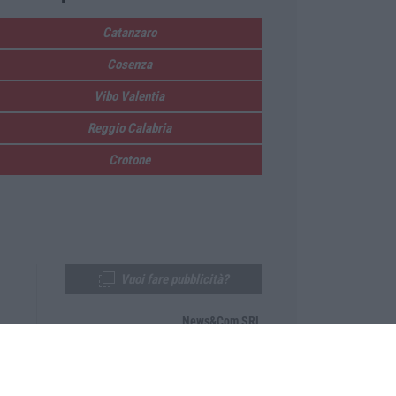
Catanzaro
Cosenza
Vibo Valentia
Reggio Calabria
Crotone
Vuoi fare pubblicità?
News&Com SRL
Telefono:
0968-53665
Email:
newsandcom@gmail.com