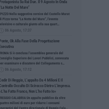
Protagonista Su Rai Due. Il 9 Agosto In Onda
“La Notte Del Mare”
“PIZZO Nella suggestiva cornice del Castello Murat
di Pizzo torna “La Notte del Mare”, l’evento
televisivo e culturale giunto alla sua quart…
06 Agosto, 17:37
Ponte, Ok Alla Fase Della Progettazione
Esecutiva
“ROMA Si è conclusa l’assemblea generale del
Consiglio Superiore dei Lavori Pubblici, convocata
per esaminare e discutere del Collegamento s…
06 Agosto, 17:12
Cedir Di Reggio, L’appalto Da 4 Milioni E Il
Controllo Occulto Di Scirocco Dietro L’impresa.
«L’ha Fatto Franco, Non L’ho Fatto Io»
“REGGIO CALABRIA Un appalto pubblico da oltre
quattro milioni di euro per ridurre i consumi
energetici del Centro direzionale di Reggio Cala…