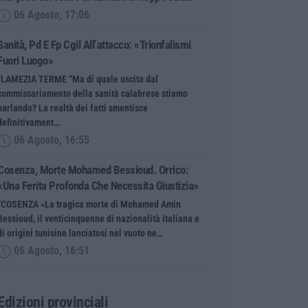
06 Agosto, 17:06
Sanità, Pd E Fp Cgil All’attacco: «Trionfalismi
Fuori Luogo»
“LAMEZIA TERME “Ma di quale uscita dal
commissariamento della sanità calabrese stiamo
parlando? La realtà dei fatti smentisce
definitivament…
06 Agosto, 16:55
Cosenza, Morte Mohamed Bessioud. Orrico:
«Una Ferita Profonda Che Necessita Giustizia»
“COSENZA «La tragica morte di Mohamed Amin
Bessioud, il venticinquenne di nazionalità italiana e
di origini tunisine lanciatosi nel vuoto ne…
06 Agosto, 16:51
Edizioni provinciali