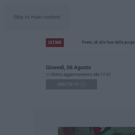
Skip to main content
ULTIME
L’Orchestra Filarmonica della Calabria protagonista su Rai Due. Il 9 Agosto in onda “La Notte del Mare”
Ponte, ok alla fase della progettazion
Giovedì, 06 Agosto
Ultimo aggiornamento alle 17:37
DIRETTA TV