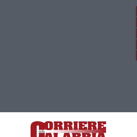
ica di News&Com S.r.l ©2012-
-2026. Tutti i diritti riservati.
ia, Lamezia Terme (CZ)
irettore responsabile Paola Militano |
Privacy