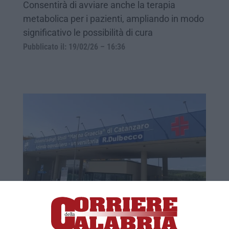
Consentirà di avviare anche la terapia
metabolica per i pazienti, ampliando in modo
significativo le possibilità di cura
Pubblicato il: 19/02/26 – 16:36
Alla “Dulbecco” la prima Pet-Tc digitale in
Calabria. «Passo decisivo contro la
migrazione sanitaria»