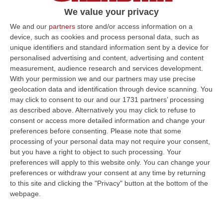
Lo rende noto il consigliere regionale
We value your privacy
Talerico. «Adesso dobbiamo abbattere le
We and our
partners
store and/or access information on a
altre liste d’attesa»
device, such as cookies and process personal data, such as
unique identifiers and standard information sent by a device for
Pubblicato il: 27/06/25 – 11:59
personalised advertising and content, advertising and content
measurement, audience research and services development.
With your permission we and our partners may use precise
geolocation data and identification through device scanning. You
ULTIME DAL CORRIERE DELLA CALABRIA
may click to consent to our and our 1731 partners’ processing
as described above. Alternatively you may click to refuse to
Ponte, In Arrivo Il Parere Finale Del Consiglio Dei Lavori Pubblici
consent or access more detailed information and change your
“ROMA Va avanti l’iter autorizzativo per la realizzazione del Ponte sullo
preferences before consenting.
Please note that some
Stretto. Per domani è atteso il parere finale del Consiglio Superi…
processing of your personal data may not require your consent,
05 Agosto, 23:23
but you have a right to object to such processing. Your
preferences will apply to this website only. You can change your
Accoltella Coetaneo Alla Gola Durante Un Litigio, Arrestato
preferences or withdraw your consent at any time by returning
to this site and clicking the "Privacy" button at the bottom of the
Sessantenne
webpage.
“MAMMOLA Un sessantenne, F.S., originario della piana di Gioia Tauro, è
stato arrestato dai carabinieri a Cinquefrondi perché accusato del t…
05 Agosto, 22:07