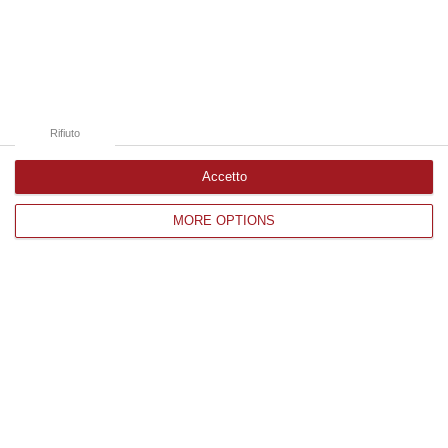
Edizioni provinciali
Catanzaro
Cosenza
Rifiuto
Vibo Valentia
Reggio Calabria
Accetto
Crotone
MORE OPTIONS
Corriere delle Calabria è una testata giornalistica di News&Com S.r.l
©2012-
-2026. Tutti i diritti riservati.
P.IVA. 03199620794, Via del mare 6/G, S.Eufemia, Lamezia Terme