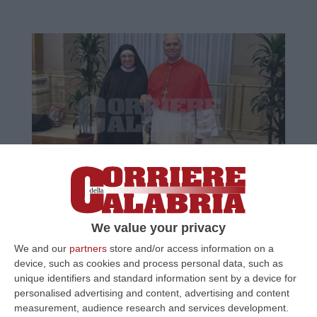
Il passaggio di Leone XIV in Calabria. «Ci
affiancò nella fondazione a Rossano»
Il sostegno dell’allora cardinale Robert
We value your privacy
Francis Prevost, alle monache agostiniane
We and our
partners
store and/or access information on a
Pubblicato il: 08/05/25 – 20:35
device, such as cookies and process personal data, such as
unique identifiers and standard information sent by a device for
personalised advertising and content, advertising and content
measurement, audience research and services development.