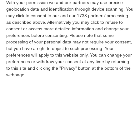
With your permission we and our partners may use precise
geolocation data and identification through device scanning. You
may click to consent to our and our 1733 partners’ processing
as described above. Alternatively you may click to refuse to
consent or access more detailed information and change your
preferences before consenting.
Please note that some
processing of your personal data may not require your consent,
but you have a right to object to such processing. Your
preferences will apply to this website only. You can change your
preferences or withdraw your consent at any time by returning
Papa Leone XIV, Occhiuto: «dieci volte la
to this site and clicking the "Privacy" button at the bottom of the
parola pace nel discorso»
webpage.
Il commento del governatore. Il presidente
del Consiglio regionale Mancuso: «Speriamo
possa venire in Calabria»
Pubblicato il: 08/05/25 – 19:52