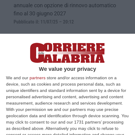
annuale con opzione di rinnovo automatico
fino al 30 giugno 2027
Pubblicato il: 11/07/25 – 20:12
We value your privacy
We and our
partners
store and/or access information on a
device, such as cookies and process personal data, such as
unique identifiers and standard information sent by a device for
personalised advertising and content, advertising and content
measurement, audience research and services development.
«Il Cosenza rischia di scomparire dal
With your permission we and our partners may use precise
geolocation data and identification through device scanning. You
calcio che conta, in società
may click to consent to our and our 1731 partners’ processing
comportamenti inspiegabili»
as described above. Alternatively you may click to refuse to
consent or access more detailed information and change your