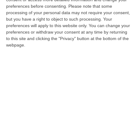
Il sindaco Franz Caruso interviene e si dice
preferences before consenting.
Please note that some
preoccupato per la vicenda societaria:
processing of your personal data may not require your consent,
«Dobbiamo tutelare la storia del Cosenza»
but you have a right to object to such processing. Your
Pubblicato il: 10/07/25 – 15:23
preferences will apply to this website only. You can change your
preferences or withdraw your consent at any time by returning
to this site and clicking the "Privacy" button at the bottom of the
webpage.
Crotone, definito il ritiro estivo: si torna a
Trepidò per l’ottavo anno consecutivo
Raduno fissato per lunedì 14 luglio in città, il