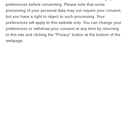
per un carcinoma, il marito Antonio Salerno.
preferences before consenting.
Please note that some
«Nostro figlio crescerà nel ricordo di sua
processing of your personal data may not require your consent,
but you have a right to object to such processing. Your
madre anche se non ha ancora compiuto tre
preferences will apply to this website only. You can change your
anni».
preferences or withdraw your consent at any time by returning
to this site and clicking the "Privacy" button at the bottom of the
«Abbiamo scoperto il carcinoma a settembre
webpage.
– racconta Antonio a La Repubblica
ripercorrendo gli otto mesi più difficili della
sua vita -. A ottobre l’operazione e poi le
chemio. Abbiamo visto medici in tutta Italia.
Siamo andati fino in Germania per provare
una nuova cura e inviato gli esami
diagnostici anche negli Stati Uniti».
«Ad aprile – aggiunge – Laura aveva capito
che non c’era più nulla da fare da prima che
lo dicessero i medici. Ha iniziato a scrivere