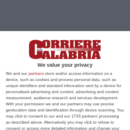
Clicca e segui “Corriere della Calabria” su Google News
We value your privacy
FIRENZE
Una storia drammatica e
We and our
partners
store and/or access information on a
struggente. Una mamma di Firenze quando
device, such as cookies and process personal data, such as
unique identifiers and standard information sent by a device for
ha compreso che il tumore avrebbe vito ha
personalised advertising and content, advertising and content
deciso di lasciare a suo figlio Tommaso di
measurement, audience research and services development.
With your permission we and our partners may use precise
circa 3 anni, un libro per suoi futuri
geolocation data and identification through device scanning. You
compleanni. A raccontare la storia di Laura
may click to consent to our and our 1733 partners’ processing
as described above. Alternatively you may click to refuse to
Lonzi, maestra elementare morta a 37enni
consent or access more detailed information and change your