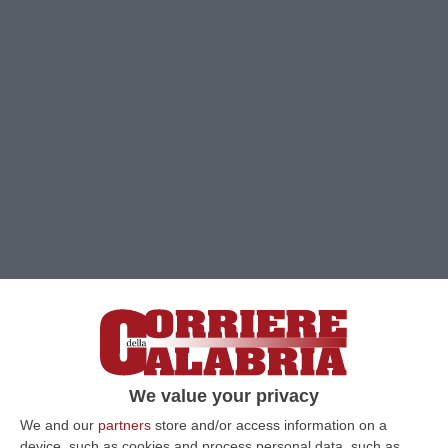
We value your privacy
Clicca e segui “Corriere della Calabria” su Google News
We and our
partners
store and/or access information on a
device, such as cookies and process personal data, such as