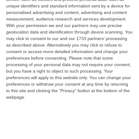
CORIGLIANO ROSSANO
«Non abbiamo visto
unique identifiers and standard information sent by a device for
bene come è accaduto dal principio, abbiamo
personalised advertising and content, advertising and content
però sentito il boato, poi abbiamo visto il
measurement, audience research and services development.
With your permission we and our partners may use precise
fuoco». È il racconto di una donna che, nella
geolocation data and identification through device scanning. You
tarda serata di ieri,
ha assistito al dramma
may click to consent to our and our 1733 partners’ processing
as described above. Alternatively you may click to refuse to
avvenuto a Thurio, a Corigliano Rossano
.
Un
consent or access more detailed information and change your
incidente ferroviario che è costato la vita a
preferences before consenting.
Please note that some
due persone.
Un camion, guidato
processing of your personal data may not require your consent,
but you have a right to object to such processing. Your
da
Hannaoui Said
, nato in Marocco nel 1999
preferences will apply to this website only. You can change your
e residente a San Valentino Torio, è stato
preferences or withdraw your consent at any time by returning
to this site and clicking the "Privacy" button at the bottom of the
travolto dal treno in transito, composto
webpage.
unicamente dalla automotrice Diesel ALn
663.1188 che effettuava il Regionale 5677
da
Sibari a Catanzaro Lido
. A bordo una
decina di passeggeri, rimasti e feriti, e la