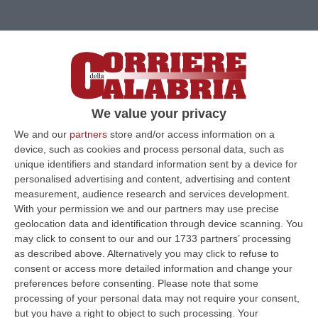
We value your privacy
We and our
partners
store and/or access information on a
device, such as cookies and process personal data, such as
unique identifiers and standard information sent by a device for
personalised advertising and content, advertising and content
measurement, audience research and services development.
With your permission we and our partners may use precise
geolocation data and identification through device scanning. You
Clicca e segui “Corriere della Calabria” su Google News
may click to consent to our and our 1733 partners’ processing
as described above. Alternatively you may click to refuse to
REGGIO CALABRIA
«Mi auguro che la donna
consent or access more detailed information and change your
preferences before consenting.
Please note that some
iraniana posso ricongiungersi presto con il
processing of your personal data may not require your consent,
figlio perché questo bambino è stato dato ad
but you have a right to object to such processing. Your