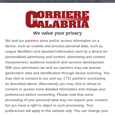
come testimone per la vicenda legata alla
richiesta di biglietti da parte della curva Nord
per la finale di Champions League giocata, e
persa, a Istanbul. La sua presenza,
inizialmente fissata in questura, è stata
We value your privacy
spostata in un altro ufficio per aggirare la
We and our
partners
store and/or access information on a
device, such as cookies and process personal data, such as
presenza dei giornalisti che stamattina
unique identifiers and standard information sent by a device for
presidiavano la questura in via
personalised advertising and content, advertising and content
measurement, audience research and services development.
Fatebenefratelli.
With your permission we and our partners may use precise
geolocation data and identification through device scanning. You
may click to consent to our and our 1731 partners’ processing
«
Volevo tifo allo stadio, dissi a Inter che
as described above. Alternatively you may click to refuse to
servivano più biglietti»
consent or access more detailed information and change your
preferences before consenting.
Please note that some
processing of your personal data may not require your consent,
«Dopo la telefonata ne ho parlato con
but you have a right to object to such processing. Your
qualcuno della dirigenza, non ricordo chi, e gli
preferences will apply to this website only. You can change your