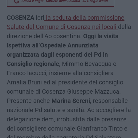
Clicca e segui “Corriere della Calabria” su Google News
COSENZA
Ieri
la seduta della commissione
Salute del Comune di Cosenza nei locali
della
direzione dell’Ao cosentina.
Oggi la visita
ispettiva all’Ospedale Annunziata
organizzata dagli esponenti del Pd in
Consiglio regionale
, Mimmo Bevacqua e
Franco Iacucci, insieme alla consigliera
Amalia Bruni ed al presidente del consiglio
comunale di Cosenza Giuseppe Mazzuca.
Presente anche
Marina Sereni
, responsabile
nazionale Pd salute e sanità. Ad accogliere la
delegazione dem, irrobustita dalle presenze
del consigliere comunale Gianfranco Tinto e
del membro della segreteria Pd Salvatore