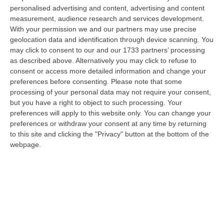
occasioni come «circa il 60% degli utenti in
personalised advertising and content, advertising and content
transito nel reparto sia un “codice bianco”,
measurement, audience research and services development.
With your permission we and our partners may use precise
persone che non dovrebbero mai arrivare al
geolocation data and identification through device scanning. You
pronto soccorso». «Servono più risorse, serve
may click to consent to our and our 1733 partners’ processing
abolire il tetto per la spesa per il personale e
as described above. Alternatively you may click to refuse to
consent or access more detailed information and change your
serve immettere nuove risorse professionali,
preferences before consenting.
Please note that some
medici e infermieri in tutto il sistema. E poi,
processing of your personal data may not require your consent,
but you have a right to object to such processing. Your
serve una medicina territoriale robusta, con
preferences will apply to this website only. You can change your
l’esperienza della pandemia drammatica
preferences or withdraw your consent at any time by returning
to this site and clicking the "Privacy" button at the bottom of the
abbiamo capito che gli ospedali non
webpage.
bastano
», dice Marina Sereni al
Corriere della
Calabria
.
In Calabria il tema legato alla costruzioni di
nuovi ospedali è al centro del dibattito
politico. «Sono importanti, sono il luogo della