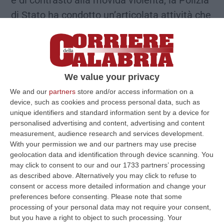
e di contrasto alla movida violenta, la Polizia
di Stato ha condotto un’articolata attività che
ha portato all’emissione, da parte del
Questore di Vibo Valentia, di dieci Avvisi orali
di PS e di altrettanti Divieti di Accesso e
Stazionamento presso gli esercizi pubblici ed
We value your privacy
i locali di pubblico intrattenimento, il
We and our
partners
store and/or access information on a
device, such as cookies and process personal data, such as
cosiddetto “Daspo Willy”. I suddetti
unique identifiers and standard information sent by a device for
provvedimenti hanno riguardato un gruppo di
personalised advertising and content, advertising and content
giovani (di cui tre minori) che, nel tentativo di
measurement, audience research and services development.
With your permission we and our partners may use precise
partecipare gratuitamente ad una festa di
geolocation data and identification through device scanning. You
ballo organizzata all’interno di un locale di
may click to consent to our and our 1733 partners’ processing
as described above. Alternatively you may click to refuse to
Serra San Bruno nella notte dell’Epifania,
consent or access more detailed information and change your
dapprima minacciavano i membri dello Staff
preferences before consenting.
Please note that some
processing of your personal data may not require your consent,
organizzatore dell’evento, colpevole di
but you have a right to object to such processing. Your