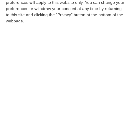
averne impedito l’accesso, ed in seguito
preferences will apply to this website only. You can change your
passavano ad u
n vero e proprio pestaggio
preferences or withdraw your consent at any time by returning
to this site and clicking the "Privacy" button at the bottom of the
all’interno del locale.
Il grave episodio
webpage.
delittuoso portava al ferimento di tre
persone, per le quali è stato necessario
ricorrere alle cure mediche urgenti presso il
pronto soccorso dell’Ospedale di Serra San
Bruno.
Emessi diversi avvisi orali
Le immediate attività svolte dalla Squadra di
Polizia Giudiziaria del Commissariato di PS
di Serra San Bruno e dalla Squadra Mobile
della Questura consentivano di individuare