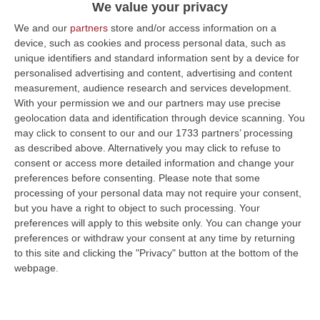
We value your privacy
We and our
partners
store and/or access information on a
device, such as cookies and process personal data, such as
unique identifiers and standard information sent by a device for
personalised advertising and content, advertising and content
measurement, audience research and services development.
With your permission we and our partners may use precise
geolocation data and identification through device scanning. You
may click to consent to our and our 1733 partners’ processing
as described above. Alternatively you may click to refuse to
consent or access more detailed information and change your
preferences before consenting.
Please note that some
processing of your personal data may not require your consent,
but you have a right to object to such processing. Your
preferences will apply to this website only. You can change your
Clicca e segui “Corriere della Calabria” su Google News
preferences or withdraw your consent at any time by returning
to this site and clicking the "Privacy" button at the bottom of the
Dopo la tragica morte di Riccardo Boni,
webpage.
sepolto vivo in una buca che aveva scavato
lui stesso sulla spiaggia di Montalto, la