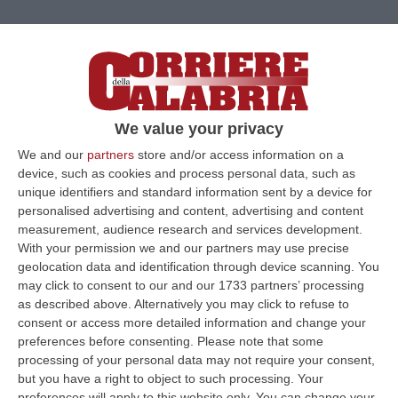
We value your privacy
We and our
partners
store and/or access information on a
Clicca e segui “Corriere della Calabria” su Google News
device, such as cookies and process personal data, such as
unique identifiers and standard information sent by a device for
personalised advertising and content, advertising and content
Risultano smentite da numerose
measurement, audience research and services development.
dichiarazioni assunte in sede di indagini
With your permission we and our partners may use precise
geolocation data and identification through device scanning. You
difensive, nonché dalle dichiarazioni rese ai
may click to consent to our and our 1733 partners’ processing
carabinieri da persone informate sui fatti, le
as described above. Alternatively you may click to refuse to
affermazioni circa feste con droga e sesso a
consent or access more detailed information and change your
preferences before consenting.
Please note that some
cui avrebbe preso parte Nicole Minetti negli
processing of your personal data may not require your consent,
ultimi anni
. Affermazioni rese
but you have a right to object to such processing. Your
preferences will apply to this website only. You can change your