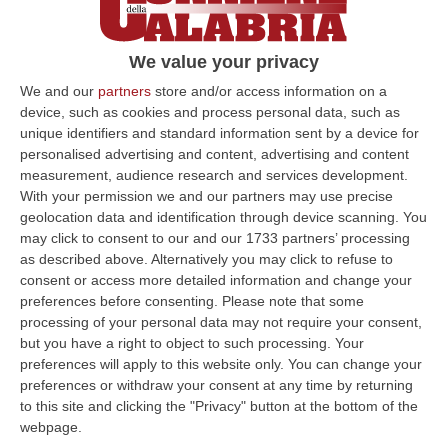
We value your privacy
We and our
partners
store and/or access information on a
device, such as cookies and process personal data, such as
unique identifiers and standard information sent by a device for
personalised advertising and content, advertising and content
Clicca e segui “Corriere della Calabria” su Google News
measurement, audience research and services development.
With your permission we and our partners may use precise
Le forze di sicurezza e di difesa ucraine –
geolocation data and identification through device scanning. You
may click to consent to our and our 1733 partners’ processing
Sbu, Sbs, Sso, Gur e Dpsu
– hanno colpito
as described above. Alternatively you may click to refuse to
nella notte diversi obiettivi strategici in
consent or access more detailed information and change your
preferences before consenting.
Please note that some
territorio russo. Tra i bersagli principali figura
processing of your personal data may not require your consent,
il
terminal petrolifero di San Pietroburgo
,
but you have a right to object to such processing. Your
situato a circa
1.100 chilometri dal confine
preferences will apply to this website only. You can change your
preferences or withdraw your consent at any time by returning
ucraino
. Secondo quanto riferito da
to this site and clicking the "Privacy" button at the bottom of the
Volodymyr Zelensky su Telegram, sono stati
webpage.