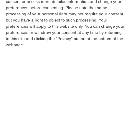
consent or access more detailed information and change your
Pubblicato il: 06/03/26 – 12:55
preferences before consenting.
Please note that some
processing of your personal data may not require your consent,
but you have a right to object to such processing. Your
preferences will apply to this website only. You can change your
preferences or withdraw your consent at any time by returning
to this site and clicking the "Privacy" button at the bottom of the
webpage.
Tamponamento a catena al bivio di San
Luca: sei feriti
Coinvolti 5 mezzi, di cui un autocarro. Due
feriti trasportati in elisoccorso a Reggio
Calabria. Sul posto prontamente intervenuti i