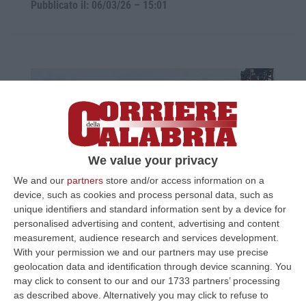
Pubblicato il: 06/03/26 – 15:01
We value your privacy
We and our
partners
store and/or access information on a
device, such as cookies and process personal data, such as
Protesta sulla gru a Siderno: scende dopo
unique identifiers and standard information sent by a device for
ore di trattative il 62enne di Brancaleone
personalised advertising and content, advertising and content
measurement, audience research and services development.
L’uomo è sceso dopo aver dialogato per ore
With your permission we and our partners may use precise
con un negoziatore dei Carabinieri. Alla base
geolocation data and identification through device scanning. You
del gesto le vicende giudiziarie che lo hanno
may click to consent to our and our 1733 partners’ processing
as described above. Alternatively you may click to refuse to
coinvolto in p…