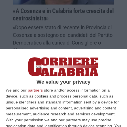
«A Cosenza e in Calabria forte crescita del
centrosinistra»
«Dopo essere stato di recente in Provincia di
Cosenza a sostegno dei candidati del Partito
Democratico alla carica di Consigliere o
Sindaco, non poss…
Pubblicato il: 14/06/22 – 16:56
We value your privacy
We and our
partners
store and/or access information on a
device, such as cookies and process personal data, such as
unique identifiers and standard information sent by a device for
personalised advertising and content, advertising and content
measurement, audience research and services development.
With your permission we and our partners may use precise
geolocation data and identification through device scanning. You