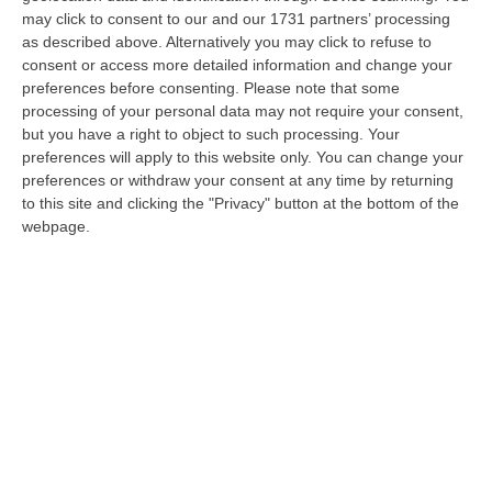
may click to consent to our and our 1731 partners’ processing
as described above. Alternatively you may click to refuse to
Amministrative, Pecoraro: «Centrosinistra
consent or access more detailed information and change your
rafforzato. Tante vittorie nei comuni al
preferences before consenting.
Please note that some
voto»
processing of your personal data may not require your consent,
but you have a right to object to such processing. Your
Il messaggio del segretario Provinciale del Pd
preferences will apply to this website only. You can change your
di Cosenza. «Vinciamo a Luzzi, Saracena,
preferences or withdraw your consent at any time by returning
to this site and clicking the "Privacy" button at the bottom of the
Mormanno, San Sosti, Aiello e San Lucido»
webpage.
Pubblicato il: 14/06/22 – 10:16