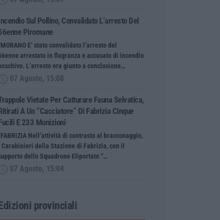
Incendio Sul Pollino, Convalidato L’arresto Del
56enne Piromane
“MORANO E’ stato convalidato l’arresto del
56enne arrestato in flagranza e accusato di incendio
boschivo. L’arresto era giunto a conclusione…
07 Agosto, 15:08
Trappole Vietate Per Catturare Fauna Selvatica,
Ritirati A Un “cacciatore” Di Fabrizia Cinque
Fucili E 233 Munizioni
“FABRIZIA Nell’attività di contrasto al bracconaggio,
i Carabinieri della Stazione di Fabrizia, con il
supporto dello Squadrone Eliportato “…
07 Agosto, 15:04
Edizioni provinciali