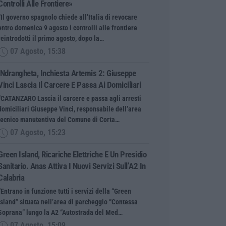
Controlli Alle Frontiere»
“Il governo spagnolo chiede all’Italia di revocare
entro domenica 9 agosto i controlli alle frontiere
reintrodotti il primo agosto, dopo la…
07 Agosto, 15:38
‘Ndrangheta, Inchiesta Artemis 2: Giuseppe
Vinci Lascia Il Carcere E Passa Ai Domiciliari
“CATANZARO Lascia il carcere e passa agli arresti
domiciliari Giuseppe Vinci, responsabile dell’area
tecnico manutentiva del Comune di Corta…
07 Agosto, 15:23
Green Island, Ricariche Elettriche E Un Presidio
Sanitario. Anas Attiva I Nuovi Servizi Sull’A2 In
Calabria
“Entrano in funzione tutti i servizi della “Green
Island” situata nell’area di parcheggio “Contessa
Soprana” lungo la A2 “Autostrada del Med…
07 Agosto, 15:09