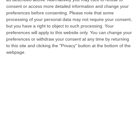
onoraria a don Mimmo Battaglia
consent or access more detailed information and change your
preferences before consenting.
Please note that some
Il cardinale di Napoli, originario di Satriano e
processing of your personal data may not require your consent,
da sempre legato al capoluogo, sarà
but you have a right to object to such processing. Your
preferences will apply to this website only. You can change your
celebrato nella rinnovata “aula rossa”
preferences or withdraw your consent at any time by returning
Pubblicato il: 10/11/25 – 21:47
to this site and clicking the "Privacy" button at the bottom of the
webpage.
Palmi, i Manetti Bros e Rocco Papaleo