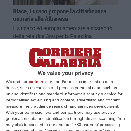
Riace, Lucano propone la cittadinanza
onoraria alla Albanese
Il sindaco ed europarlamentare a sostegno
della relatrice Onu per la Palestina
Pubblicato il: 04/12/25 – 11:45
We value your privacy
We and our
partners
store and/or access information on a
device, such as cookies and process personal data, such as
unique identifiers and standard information sent by a device for
personalised advertising and content, advertising and content
measurement, audience research and services development.
With your permission we and our partners may use precise
geolocation data and identification through device scanning. You
may click to consent to our and our 1733 partners’ processing
Catanzaro, il 3 gennaio la cittadinanza
as described above. Alternatively you may click to refuse to