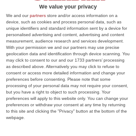
We value your privacy
We and our
partners
store and/or access information on a
‘Ndrangheta, sequestri per oltre 4,5
device, such as cookies and process personal data, such as
milioni di euro per due esponenti della
unique identifiers and standard information sent by a device for
cosca Anello-Fruci – VIDEO E NOMI
personalised advertising and content, advertising and content
measurement, audience research and services development.
Si tratta di terreni, capannoni, fabbricati e
With your permission we and our partners may use precise
un’impresa individuale. I due sono stati già
geolocation data and identification through device scanning. You
may click to consent to our and our 1733 partners’ processing
condannati in “Imponimento”
as described above. Alternatively you may click to refuse to
Pubblicato il: 24/11/25 – 7:45
consent or access more detailed information and change your
preferences before consenting.
Please note that some
processing of your personal data may not require your consent,
but you have a right to object to such processing. Your
preferences will apply to this website only. You can change your
preferences or withdraw your consent at any time by returning
to this site and clicking the "Privacy" button at the bottom of the
webpage.