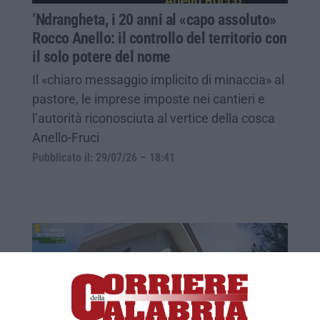
’Ndrangheta, i 20 anni al «capo assoluto»
Rocco Anello: il controllo del territorio con
il solo potere del nome
Il «chiaro messaggio implicito di minaccia» al
pastore, le imprese imposte nei cantieri e
l’autorità riconosciuta al vertice della cosca
Anello-Fruci
Pubblicato il: 29/07/26 – 18:41