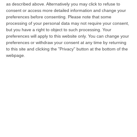
as described above. Alternatively you may click to refuse to
consent or access more detailed information and change your
Maltempo in Calabria, situazione in
preferences before consenting.
Please note that some
miglioramento: inizia la conta dei danni
processing of your personal data may not require your consent,
but you have a right to object to such processing. Your
Per oggi la Protezione civile indica con il
preferences will apply to this website only. You can change your
colore verde l’intero territorio regionale
preferences or withdraw your consent at any time by returning
to this site and clicking the "Privacy" button at the bottom of the
Pubblicato il: 18/02/26 – 15:06
webpage.