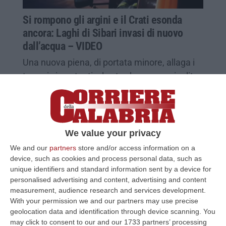
Si rompono gli argini e il Crati esonda
ancora: Laghi di Sibari invasi di nuovo
dall’acqua – VIDEO
Una nuova piena, di portata minore, allaga i
terreni circostanti e le strade appena ripulite
dal fango. Riunione del tavolo della Prociv
Pubblicato il: 20/02/26 – 19:07
We value your privacy
We and our
partners
store and/or access information on a
device, such as cookies and process personal data, such as
unique identifiers and standard information sent by a device for
personalised advertising and content, advertising and content
measurement, audience research and services development.
With your permission we and our partners may use precise
geolocation data and identification through device scanning. You
may click to consent to our and our 1733 partners’ processing