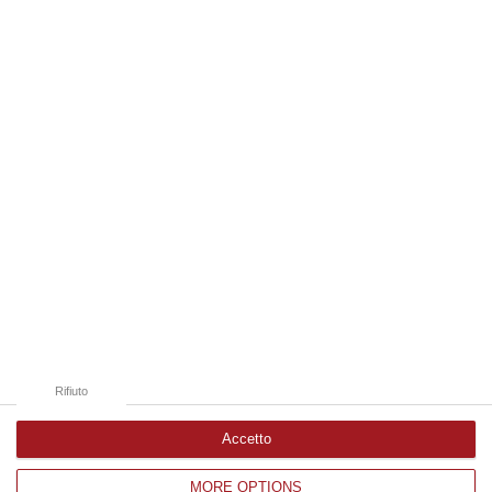
Sibari travolta dall’alluvione, il sindaco
Iacobini: «Evacuazioni quasi completate»
– FOTO E VIDEO
Notte di soccorsi e difficoltà. Il primo
cittadino: «Muro d’acqua di un metro e
mezzo, ma la primavera arriverà presto»
Pubblicato il: 14/02/26 – 10:08
Rifiuto
Accetto
MORE OPTIONS