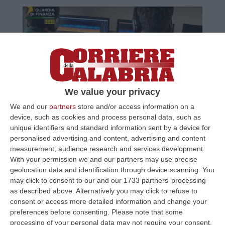
We value your privacy
Nome in codice “Kleopatra”. Chi è
We and our
partners
store and/or access information on a
device, such as cookies and process personal data, such as
Arcorace, il «broker dei narcos calabresi»
unique identifiers and standard information sent by a device for
ricercato da un anno e mezzo
personalised advertising and content, advertising and content
Il 37enne secondo la Dda avrebbe gestito
measurement, audience research and services development.
With your permission we and our partners may use precise
rapporti con fornitori sudamericani e
geolocation data and identification through device scanning. You
operazioni nei porti europei. È ancora
may click to consent to our and our 1733 partners’ processing
irreperibile ma ha nominato i s…
as described above. Alternatively you may click to refuse to
consent or access more detailed information and change your
Pubblicato il: 31/05/26 – 6:54
preferences before consenting.
Please note that some
processing of your personal data may not require your consent,