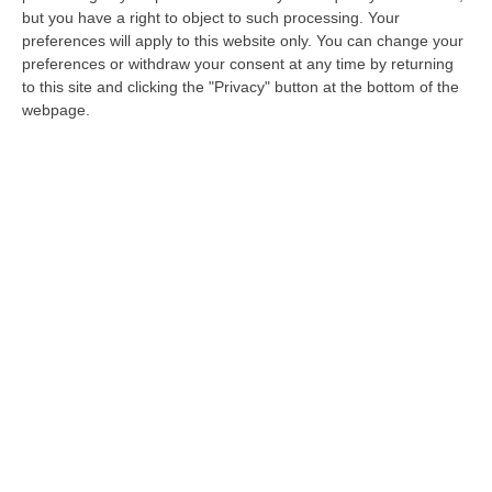
but you have a right to object to such processing. Your
preferences will apply to this website only. You can change your
preferences or withdraw your consent at any time by returning
to this site and clicking the "Privacy" button at the bottom of the
webpage.
‘Ndrangheta e narcos, primo colpo nel
processo Kleopatra: il latitante Arcorace
nomina i difensori. Resta il nodo SkyEcc
Prima udienza preliminare a Catanzaro. Il
37enne è in fuga da quasi un anno e mezzo.
Le questioni sull’Oei saranno valutate
insieme al merito
Pubblicato il: 28/05/26 – 15:59