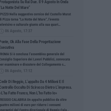
Protagonista Su Rai Due. Il 9 Agosto In Onda
“La Notte Del Mare”
“PIZZO Nella suggestiva cornice del Castello Murat
di Pizzo torna “La Notte del Mare”, l’evento
televisivo e culturale giunto alla sua quart…
06 Agosto, 17:37
Ponte, Ok Alla Fase Della Progettazione
Esecutiva
“ROMA Si è conclusa l’assemblea generale del
Consiglio Superiore dei Lavori Pubblici, convocata
per esaminare e discutere del Collegamento s…
06 Agosto, 17:12
Cedir Di Reggio, L’appalto Da 4 Milioni E Il
Controllo Occulto Di Scirocco Dietro L’impresa.
«L’ha Fatto Franco, Non L’ho Fatto Io»
“REGGIO CALABRIA Un appalto pubblico da oltre
quattro milioni di euro per ridurre i consumi
energetici del Centro direzionale di Reggio Cala…