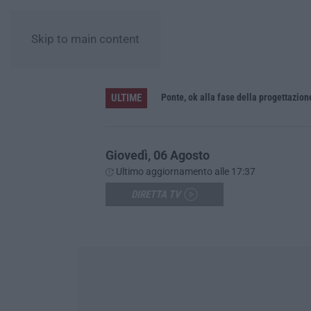
Skip to main content
ULTIME
L’Orchestra Filarmonica della Calabria protagonista su Rai Due. Il 9 Agosto in onda “La Notte del Mare”
Ponte, ok alla fase della progettazion
Giovedì, 06 Agosto
Ultimo aggiornamento alle 17:37
DIRETTA TV