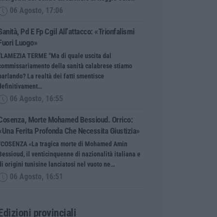
06 Agosto, 17:06
Sanità, Pd E Fp Cgil All’attacco: «Trionfalismi
Fuori Luogo»
“LAMEZIA TERME “Ma di quale uscita dal
commissariamento della sanità calabrese stiamo
parlando? La realtà dei fatti smentisce
definitivament…
06 Agosto, 16:55
Cosenza, Morte Mohamed Bessioud. Orrico:
«Una Ferita Profonda Che Necessita Giustizia»
“COSENZA «La tragica morte di Mohamed Amin
Bessioud, il venticinquenne di nazionalità italiana e
di origini tunisine lanciatosi nel vuoto ne…
06 Agosto, 16:51
Edizioni provinciali