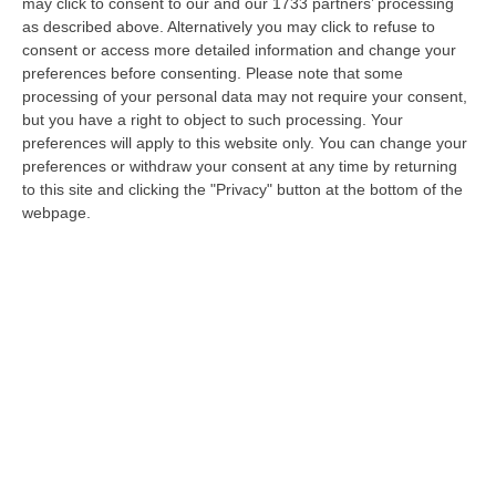
may click to consent to our and our 1733 partners’ processing
Crati, Iannucci: «Si convochi una
as described above. Alternatively you may click to refuse to
assemblea»
consent or access more detailed information and change your
preferences before consenting.
Please note that some
Scaduto il mandato dell’ex presidente
processing of your personal data may not require your consent,
Maximiliano Granata. «Mi preoccupa l’inerzia
but you have a right to object to such processing. Your
preferences will apply to this website only. You can change your
dei sindaci»
preferences or withdraw your consent at any time by returning
Pubblicato il: 04/01/24 – 19:48
to this site and clicking the "Privacy" button at the bottom of the
webpage.