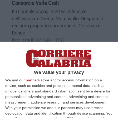
Consorzio Valle Crati
Il Tribunale accoglie le tesi difensive
dell’avvocato Oreste Morcavallo. Respinto il
reclamo proposto dai comuni di Cosenza e
Rende
Pubblicato il: 04/11/24 – 17:23
We value your privacy
We and our
partners
store and/or access information on a
device, such as cookies and process personal data, such as
unique identifiers and standard information sent by a device for
personalised advertising and content, advertising and content
measurement, audience research and services development.
With your permission we and our partners may use precise
geolocation data and identification through device scanning. You
Vacatio alla guida del Consorzio Valle