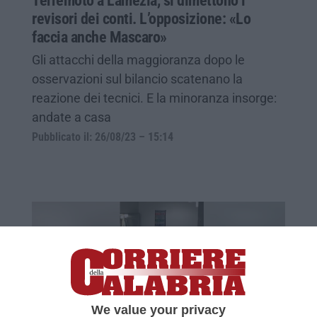
Terremoto a Lamezia, si dimettono i
revisori dei conti. L’opposizione: «Lo
faccia anche Mascaro»
Gli attacchi della maggioranza dopo le
osservazioni sul bilancio scatenano la
reazione dei tecnici. E la minoranza insorge:
andate a casa
Pubblicato il: 26/08/23 – 15:14
We value your privacy