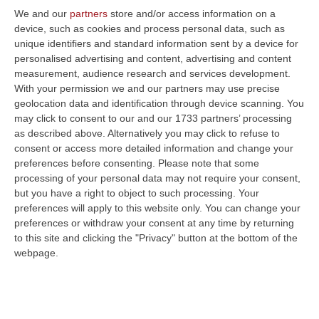
We and our
partners
store and/or access information on a
Cani randagi passeggiano indisturbati tra i
device, such as cookies and process personal data, such as
reparti dell’ospedale di Lamezia. La
unique identifiers and standard information sent by a device for
personalised advertising and content, advertising and content
denuncia di Gianturco – VIDEO
measurement, audience research and services development.
Il consigliere comunale: «Che la sanità abbia
With your permission we and our partners may use precise
geolocation data and identification through device scanning. You
molte lacune è un dato di fatto, ma ora si sta
may click to consent to our and our 1733 partners’ processing
veramente superando il limite della
as described above. Alternatively you may click to refuse to
sopportazione»
consent or access more detailed information and change your
preferences before consenting.
Please note that some
Pubblicato il: 06/06/23 – 6:59
processing of your personal data may not require your consent,
but you have a right to object to such processing. Your
preferences will apply to this website only. You can change your
preferences or withdraw your consent at any time by returning
to this site and clicking the "Privacy" button at the bottom of the
webpage.