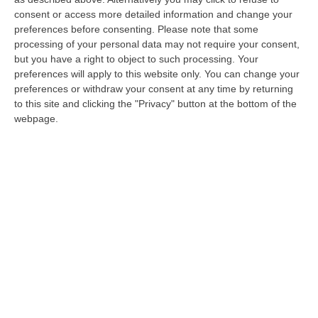
Dimissioni di Occhiuto, le reazioni della
consent or access more detailed information and change your
preferences before consenting.
Please note that some
politica nazionale
processing of your personal data may not require your consent,
Dal centrodestra al centrosinistra, i
but you have a right to object to such processing. Your
preferences will apply to this website only. You can change your
commenti alla decisione del governatore
preferences or withdraw your consent at any time by returning
della Calabria
to this site and clicking the "Privacy" button at the bottom of the
Pubblicato il: 01/08/25 – 9:48
webpage.