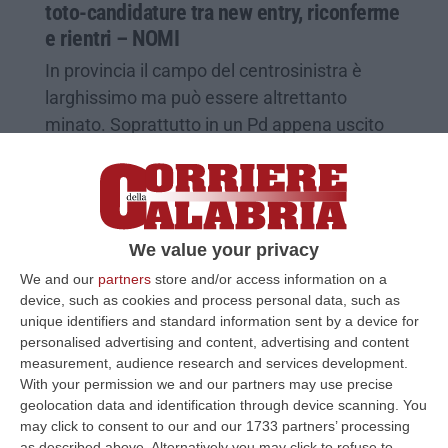
toto-candidature tra new entry, riconferme
e rientri – NOMI
In provincia il campo del centrosinistra è
larghissimo ma può essere altrettanto
minato. Soprattutto in un Pd appena uscito
da un tribolato congresso
Pubblicato il: 03/08/25 – 7:00
We value your privacy
We and our
partners
store and/or access information on a
device, such as cookies and process personal data, such as
unique identifiers and standard information sent by a device for
personalised advertising and content, advertising and content
measurement, audience research and services development.
With your permission we and our partners may use precise
geolocation data and identification through device scanning. You
may click to consent to our and our 1733 partners’ processing
as described above. Alternatively you may click to refuse to