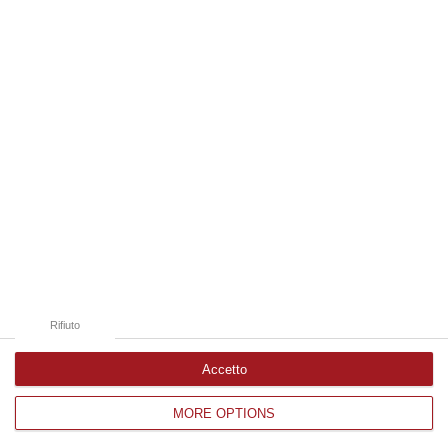
Così la deputata del M5s: «Mancano fondi
veri, le Province non riescono neanche a
mantenere le strade, infrastrutture ferme
all’Ottocento. Basta spot…
Pubblicato il: 30/05/25 – 11:30
Rifiuto
Accetto
MORE OPTIONS
Elezioni a Rende, Tridico e Baldino