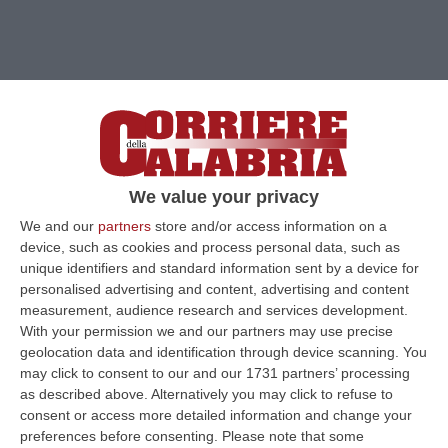
We value your privacy
We and our
partners
store and/or access information on a
Clicca e segui “Corriere della Calabria” su Google News
device, such as cookies and process personal data, such as
unique identifiers and standard information sent by a device for
ROMA
«Sono 183 i Centri che conducono
personalised advertising and content, advertising and content
measurement, audience research and services development.
ricerche cliniche in oncologia in Italia censiti
With your permission we and our partners may use precise
dal volume, presentato nei giorni scorsi al
geolocation data and identification through device scanning. You
may click to consent to our and our 1731 partners’ processing
Ministero della Salute. Quasi il 50% si trova al
as described above. Alternatively you may click to refuse to
Nord (90), il resto al Centro (44) e al Sud
consent or access more detailed information and change your
preferences before consenting.
Please note that some
(49)». Lo scrive il “Corriere della Sera”