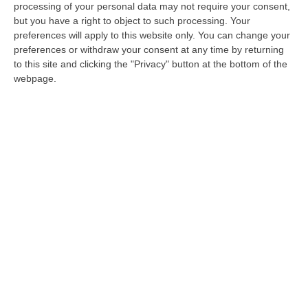
processing of your personal data may not require your consent,
citando l’”Annuario dei Centri di Ricerca
but you have a right to object to such processing. Your
Oncologica in Italia”, promosso dalla Ficog
preferences will apply to this website only. You can change your
preferences or withdraw your consent at any time by returning
(Federation of Italian Cooperative Oncology
to this site and clicking the "Privacy" button at the bottom of the
Groups) e dall’Associazione Italiana di
webpage.
Oncologia Medica (Aiom), un vero e proprio
censimento delle strutture che conducono
sperimentazioni sui tumori. Secondo quanto
emerge dallo studio «circa un terzo delle
strutture (36%, pari a 66 Centri) svolge più di
20 sperimentazioni all’anno, il 12% oltre 60.
La qualità degli studi è garantita anche dalla
presenza, nel 72% dei casi, di procedure
operative standard (SOP, Standard Operating
Procedure), cioè checklist che consentono di
produrre risultati di alto livello. Resta però il