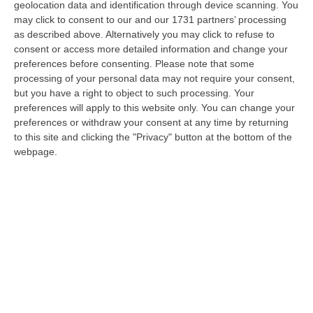
geolocation data and identification through device scanning. You
Osint613, l’account X spesso talvolta
may click to consent to our and our 1731 partners’ processing
as described above. Alternatively you may click to refuse to
rilanciato anche dalla Casa Bianca, Teheran
consent or access more detailed information and change your
ha lanciato altri missili verso la base
preferences before consenting.
Please note that some
americana di Ai Assad in Iraq. I media hanno
processing of your personal data may not require your consent,
but you have a right to object to such processing. Your
anche riferito che lo spazio aereo degli
preferences will apply to this website only. You can change your
Emirati Arabi Uniti è stato chiuso. Anche il
preferences or withdraw your consent at any time by returning
to this site and clicking the "Privacy" button at the bottom of the
Bahrein e il Kuwait hanno temporaneamente
webpage.
sospeso il traffico aereo.
Trump: Teheran ci ha preavvisato
“L’Iran ha ufficialmente risposto alla nostra
distruzione dei loro impianti nucleari con una
reazione molto debole, come ci