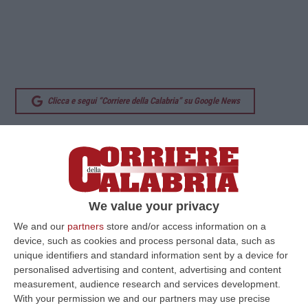
Clicca e segui “Corriere della Calabria” su Google News
ROMA
La tv di Stato iraniana ha annunciato
l’inizio della operazione ‘Glad Tidings of
Victory’ contro le forze americane nella base
aerea Al-Udeid in Qatar. Sei missili balistici
We value your privacy
sono stati lanciati contro le basi Usa in Qatar.
We and our
partners
store and/or access information on a
Esplosioni sono state udite a Doha. Secondo
device, such as cookies and process personal data, such as
unique identifiers and standard information sent by a device for
diverse immagini circolate in rete, la
personalised advertising and content, advertising and content
contraerea è entrata in azione per
measurement, audience research and services development.
With your permission we and our partners may use precise
intercettare i missili su Doha. Secondo