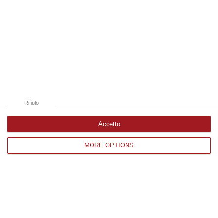
Pubblicato il: 23/10/25 – 20:01
Rifiuto
Accetto
MORE OPTIONS
Sigfrido Ranucci e Mario Sechi:
giornalismo a confronto tra servizio del
potere e libertà di informazione
«A poco più di 40 anni dall’omicidio di Pippo
Fava ancora una volta il giornalismo serio