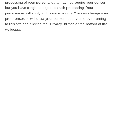
processing of your personal data may not require your consent,
La promulgazione del decreto con il quale
but you have a right to object to such processing. Your
preferences will apply to this website only. You can change your
vengono ufficialmente riconosciute le virtù
preferences or withdraw your consent at any time by returning
eroiche della Serva di Dio suor Crocifissa
to this site and clicking the "Privacy" button at the bottom of the
Militerni
webpage.
Pubblicato il: 23/01/26 – 10:11
L’anno vecchio che verrà