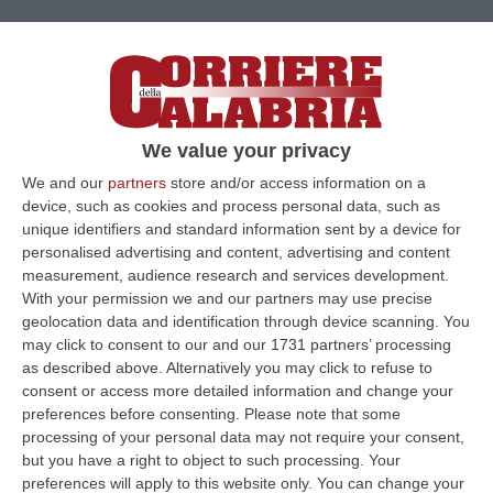
We value your privacy
We and our
partners
store and/or access information on a
device, such as cookies and process personal data, such as
unique identifiers and standard information sent by a device for
Trump: «Vicina la fine della guerra»
personalised advertising and content, advertising and content
measurement, audience research and services development.
Il prezzo del petrolio, salito fino a 120 dollari è
With your permission we and our partners may use precise
sceso sotto i 90
geolocation data and identification through device scanning. You
may click to consent to our and our 1731 partners’ processing
Pubblicato il: 10/03/26 – 7:59
as described above. Alternatively you may click to refuse to
consent or access more detailed information and change your
preferences before consenting.
Please note that some
processing of your personal data may not require your consent,
but you have a right to object to such processing. Your
preferences will apply to this website only. You can change your