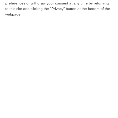
preferences or withdraw your consent at any time by returning
to this site and clicking the "Privacy" button at the bottom of the
webpage.
Tajani: «Rientrati 25mila italiani, tensione
alleggerita»
Lo ha detto il ministro degli Esteri parlando
con i giornalisti alla Farnesina
Pubblicato il: 08/03/26 – 15:27