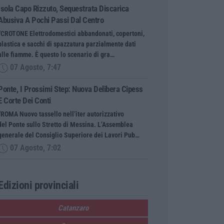
Isola Capo Rizzuto, Sequestrata Discarica
Abusiva A Pochi Passi Dal Centro
“CROTONE Elettrodomestici abbandonati, copertoni,
plastica e sacchi di spazzatura parzialmente dati
alle fiamme. È questo lo scenario di gra…
07 Agosto, 7:47
Ponte, I Prossimi Step: Nuova Delibera Cipess
E Corte Dei Conti
“ROMA Nuovo tassello nell’iter autorizzativo
del Ponte sullo Stretto di Messina. L’Assemblea
generale del Consiglio Superiore dei Lavori Pub…
07 Agosto, 7:02
Edizioni provinciali
Catanzaro