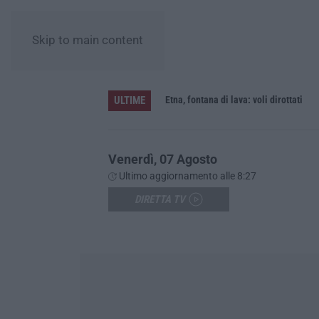
Skip to main content
ULTIME
 per furto
Etna, fontana di lava: voli dirottati
Venerdì, 07 Agosto
Ultimo aggiornamento alle 8:27
DIRETTA TV