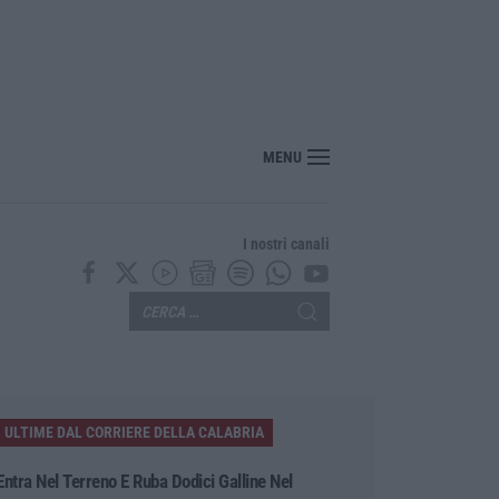
r i farmaci sfiora i 40 miliardi: aumento del 6% nel 2025
MENU
I nostri canali
ULTIME DAL CORRIERE DELLA CALABRIA
Entra Nel Terreno E Ruba Dodici Galline Nel