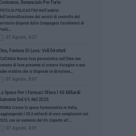
Crotonese, Denunciato Per Furto
“PETILIA POLICASTRO Nell’ambito
dell’intensificazione dei servizi di controllo del
territorio disposti dalla Compagnia Carabinieri di
Petili…
07 Agosto, 8:27
Etna, Fontana Di Lava: Voli Dirottati
“CATANIA Nuova fase parossistica sull’Etna con
fontana di lava presente al cratere Voragine e una
nube eruttiva che si disperde in direzione…
07 Agosto, 8:07
La Spesa Per I Farmaci Sfiora I 40 Miliardi:
Aumento Del 6% Nel 2025
“ROMA Cresce la spesa farmaceutica in Italia,
raggiungendo i 39,3 miliardi di euro complessivi nel
2025, con un aumento del 6% rispetto all’…
07 Agosto, 8:01