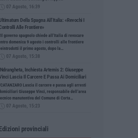
07 Agosto, 16:39
Ultimatum Della Spagna All’Italia: «Revochi I
Controlli Alle Frontiere»
“Il governo spagnolo chiede all’Italia di revocare
entro domenica 9 agosto i controlli alle frontiere
reintrodotti il primo agosto, dopo la…
07 Agosto, 15:38
‘Ndrangheta, Inchiesta Artemis 2: Giuseppe
Vinci Lascia Il Carcere E Passa Ai Domiciliari
“CATANZARO Lascia il carcere e passa agli arresti
domiciliari Giuseppe Vinci, responsabile dell’area
tecnico manutentiva del Comune di Corta…
07 Agosto, 15:23
Edizioni provinciali