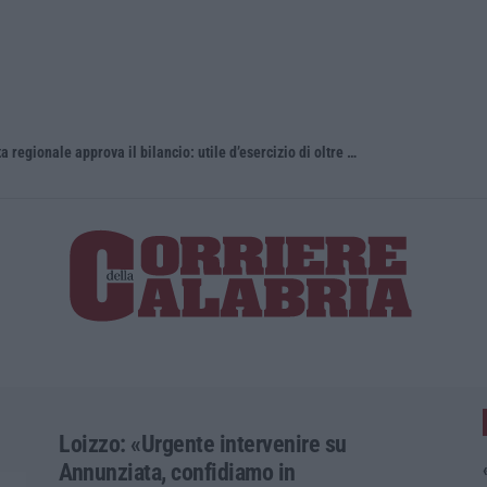
Gestione sanitaria accentrata, la Giunta regionale approva il bilancio: utile d’esercizio di oltre 240 milioni
Whisky, il 
Loizzo: «Urgente intervenire su
Annunziata, confidiamo in