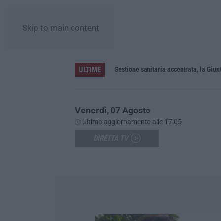
Skip to main content
ULTIME
«La Regione decide dove si sopravvive a un infarto guardando il colore dei sindaci. Pronti gli esposti in Procura»
Venerdì, 07 Agosto
Ultimo aggiornamento alle 17:05
DIRETTA TV