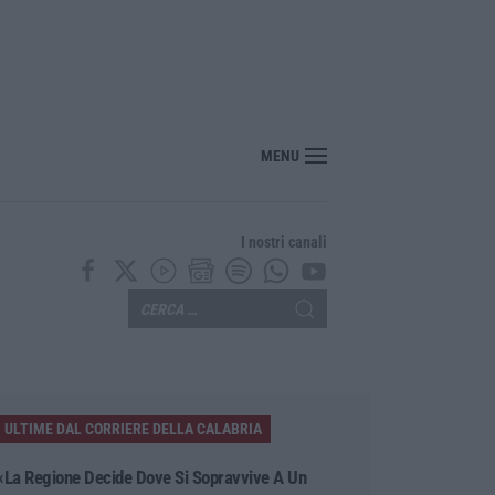
nuovo viaggio sonoro dei Duettango è disponibile ora
MENU
I nostri canali
ULTIME DAL CORRIERE DELLA CALABRIA
«La Regione Decide Dove Si Sopravvive A Un