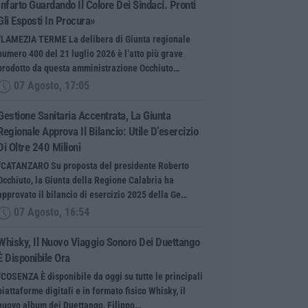
Infarto Guardando Il Colore Dei Sindaci. Pronti
Gli Esposti In Procura»
“LAMEZIA TERME La delibera di Giunta regionale
numero 400 del 21 luglio 2026 è l’atto più grave
prodotto da questa amministrazione Occhiuto…
07 Agosto, 17:05
Gestione Sanitaria Accentrata, La Giunta
Regionale Approva Il Bilancio: Utile D’esercizio
Di Oltre 240 Milioni
“CATANZARO Su proposta del presidente Roberto
Occhiuto, la Giunta della Regione Calabria ha
approvato il bilancio di esercizio 2025 della Ge…
07 Agosto, 16:54
Whisky, Il Nuovo Viaggio Sonoro Dei Duettango
È Disponibile Ora
“COSENZA È disponibile da oggi su tutte le principali
piattaforme digitali e in formato fisico Whisky, il
nuovo album dei Duettango, Filippo…