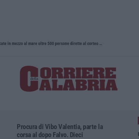
La denuncia di Si-Avs Calabria: «Bloccate in mezzo al mare oltre 500 persone dirette al corteo No Ponte»
Incidente c
Procura di Vibo Valentia, parte la
corsa al dopo Falvo. Dieci