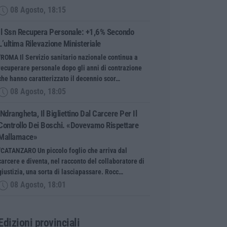
08 Agosto, 18:15
Il Ssn Recupera Personale: +1,6% Secondo
L’ultima Rilevazione Ministeriale
“ROMA Il Servizio sanitario nazionale continua a
recuperare personale dopo gli anni di contrazione
che hanno caratterizzato il decennio scor…
08 Agosto, 18:05
’Ndrangheta, Il Bigliettino Dal Carcere Per Il
Controllo Dei Boschi. «Dovevamo Rispettare
Mallamace»
“CATANZARO Un piccolo foglio che arriva dal
carcere e diventa, nel racconto del collaboratore di
giustizia, una sorta di lasciapassare. Rocc…
08 Agosto, 18:01
Edizioni provinciali