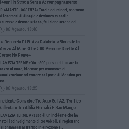
14enni In Strada Senza Accompagnamento
“DIAMANTE (COSENZA) Tutela dei minori, contrasto
ai fenomeni di disagio e devianza minorile,
sicurezza e decoro urbano, fruizione serena del…
08 Agosto, 18:40
La Denuncia Di Si-Avs Calabria: «Bloccate In
Mezzo Al Mare Oltre 500 Persone Dirette Al
Corteo No Ponte»
“LAMEZIA TERME «Oltre 500 persone bloccate in
mezzo al mare, bloccate per mancanza di
autorizzazione ad entrare nel porto di Messina per
par…
08 Agosto, 18:25
Incidente Coinvolge Tre Auto Sull’A2, Traffico
Rallentato Tra Altilia Grimaldi E San Mango
“LAMEZIA TERME A causa di un incidente che ha
visto il coinvolgimento di tre veicoli, si registrano
rallentamenti al traffico in direzione s…