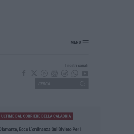
oinvolge tre auto sull’A2, traffico rallentato tra Altilia Grimaldi e San Mango
MENU
I nostri canali
ULTIME DAL CORRIERE DELLA CALABRIA
Diamante, Ecco L’ordinanza Sul Divieto Per I