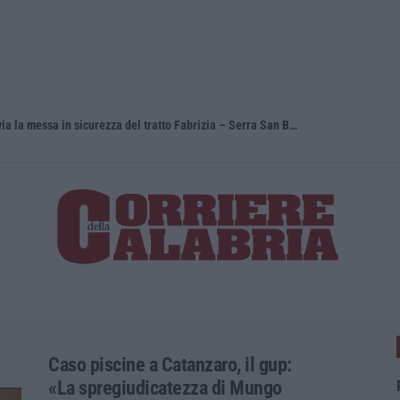
Ciclovia dei Parchi della Calabria: al via la messa in sicurezza del tratto Fabrizia – Serra San Bruno
Tari, Senes
Caso piscine a Catanzaro, il gup:
«La spregiudicatezza di Mungo