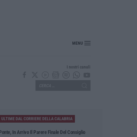
e: «Rendere efficiente il sistema per ridurre i costi per i cittadini e aumentare i
MENU
I nostri canali
ULTIME DAL CORRIERE DELLA CALABRIA
Ponte, In Arrivo Il Parere Finale Del Consiglio