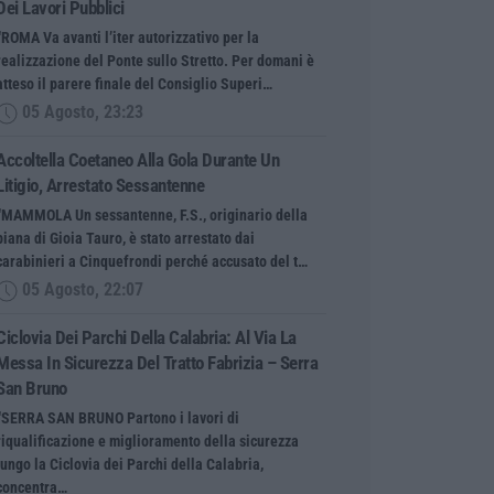
Dei Lavori Pubblici
“ROMA Va avanti l’iter autorizzativo per la
realizzazione del Ponte sullo Stretto. Per domani è
atteso il parere finale del Consiglio Superi…
05 Agosto, 23:23
Accoltella Coetaneo Alla Gola Durante Un
Litigio, Arrestato Sessantenne
“MAMMOLA Un sessantenne, F.S., originario della
piana di Gioia Tauro, è stato arrestato dai
carabinieri a Cinquefrondi perché accusato del t…
05 Agosto, 22:07
Ciclovia Dei Parchi Della Calabria: Al Via La
Messa In Sicurezza Del Tratto Fabrizia – Serra
San Bruno
“SERRA SAN BRUNO Partono i lavori di
riqualificazione e miglioramento della sicurezza
lungo la Ciclovia dei Parchi della Calabria,
concentra…