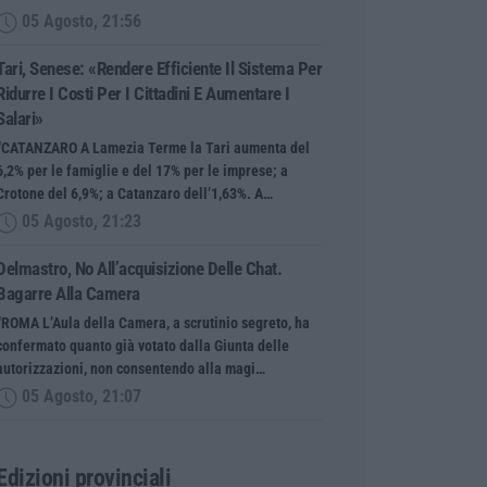
05 Agosto, 21:56
Tari, Senese: «Rendere Efficiente Il Sistema Per
Ridurre I Costi Per I Cittadini E Aumentare I
Salari»
“CATANZARO A Lamezia Terme la Tari aumenta del
6,2% per le famiglie e del 17% per le imprese; a
Crotone del 6,9%; a Catanzaro dell’1,63%. A…
05 Agosto, 21:23
Delmastro, No All’acquisizione Delle Chat.
Bagarre Alla Camera
“ROMA L’Aula della Camera, a scrutinio segreto, ha
confermato quanto già votato dalla Giunta delle
autorizzazioni, non consentendo alla magi…
05 Agosto, 21:07
Edizioni provinciali