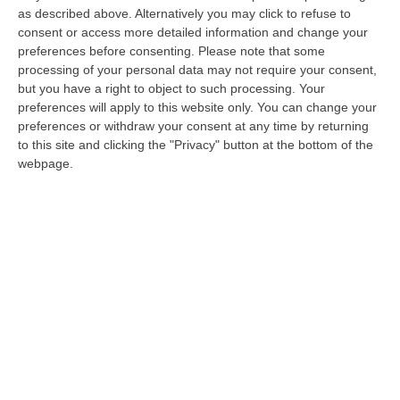
as described above. Alternatively you may click to refuse to
Tajani: «Con Cannizzaro Reggio avrà un
consent or access more detailed information and change your
sindaco competente»
preferences before consenting.
Please note that some
processing of your personal data may not require your consent,
Il segretario di Forza Italia: «Ci mancherai in
but you have a right to object to such processing. Your
Parlamento ma sono felice per i tuoi
preferences will apply to this website only. You can change your
concittadini»
preferences or withdraw your consent at any time by returning
to this site and clicking the "Privacy" button at the bottom of the
Pubblicato il: 27/03/26 – 22:01
webpage.