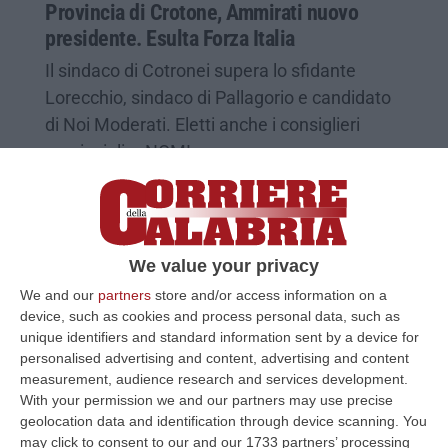
Provincia di Crotone, Ammirati nuovo
presidente. Esulta Forza Italia
Il sindaco di Cotronei supera lo sfidante
Lorecchio, sindaco di Pallagorio e candidato
di Noi Moderati. Eletti anche i consiglieri
provinciali – NOMI
Pubblicato il: 30/03/26 – 0:27
We value your privacy
We and our
partners
store and/or access information on a
device, such as cookies and process personal data, such as
unique identifiers and standard information sent by a device for
personalised advertising and content, advertising and content
measurement, audience research and services development.
With your permission we and our partners may use precise
geolocation data and identification through device scanning. You
may click to consent to our and our 1733 partners’ processing