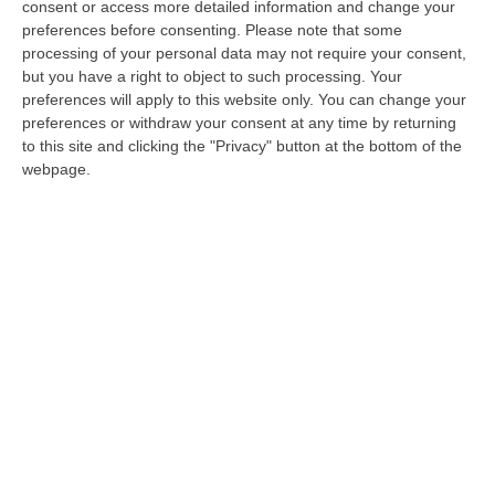
consent or access more detailed information and change your
Filippo Verterame, disposto il carcere per i
preferences before consenting.
Please note that some
5 arrestati
processing of your personal data may not require your consent,
but you have a right to object to such processing. Your
Lo ha stabilito il gip del tribunale di Crotone.
preferences will apply to this website only. You can change your
Sono 6 gli indagati, contestato l’omicidio a
preferences or withdraw your consent at any time by returning
to this site and clicking the "Privacy" button at the bottom of the
Giuseppe Paparo. Domani i funerali
webpage.
Pubblicato il: 24/08/25 – 11:44