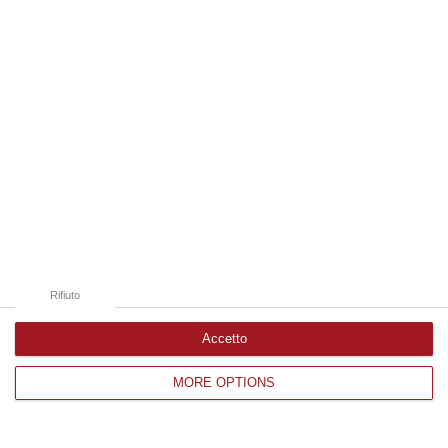
responsabilità presentando un’offerta di
risarcimento. Masi, invece, ha negato ogni
addebito
Pubblicato il: 13/04/24 – 10:03
Rifiuto
Accetto
MORE OPTIONS
Incidenti dopo Cosenza-Catanzaro,
confermate le misure cautelari per due
tifosi giallorossi