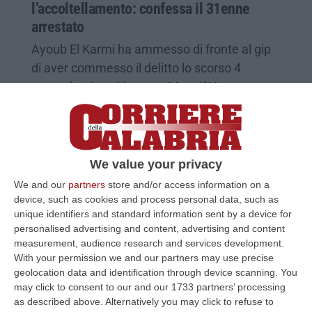
l’accoltellamento: confessa il 31enne
arrestato
Ayoub El Karmi ha ammesso di fronte al gip
di aver commesso il delitto lo scorso 4
novembre in cui è morto Mansif Youness
Pubblicato il: 14/11/25 – 9:50
We value your privacy
We and our
partners
store and/or access information on a
device, such as cookies and process personal data, such as
unique identifiers and standard information sent by a device for
personalised advertising and content, advertising and content
measurement, audience research and services development.
With your permission we and our partners may use precise
geolocation data and identification through device scanning. You
may click to consent to our and our 1733 partners’ processing
as described above. Alternatively you may click to refuse to
Rissa a Isola Capo Rizzuto e morte di