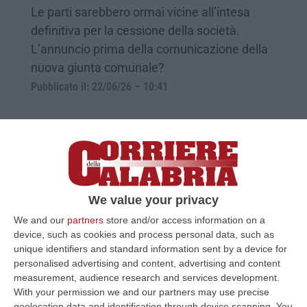
Le parti sarebbero ormai vicine all’intesa
definitiva per la cessione della società.
L’annuncio prima della comunicazione della
nuova giunta comunale?
Pubblicato il: 22/06/26 – 10:41
We value your privacy
We and our
partners
store and/or access information on a
device, such as cookies and process personal data, such as
unique identifiers and standard information sent by a device for
personalised advertising and content, advertising and content
measurement, audience research and services development.
Reggina-Lotito, trattativa nella fase
With your permission we and our partners may use precise
decisiva: nelle prossime ore possibile
geolocation data and identification through device scanning. You