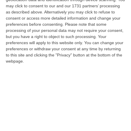
svolta
may click to consent to our and our 1731 partners’ processing
as described above. Alternatively you may click to refuse to
L’operazione sarebbe ormai alle battute
consent or access more detailed information and change your
finali, con ultimi passaggi formali ancora da
preferences before consenting.
Please note that some
processing of your personal data may not require your consent,
definire. Sullo sfondo il dibattito sulle norme
but you have a right to object to such processing. Your
federali in mat…
preferences will apply to this website only. You can change your
Pubblicato il: 19/06/26 – 8:23
preferences or withdraw your consent at any time by returning
to this site and clicking the "Privacy" button at the bottom of the
webpage.