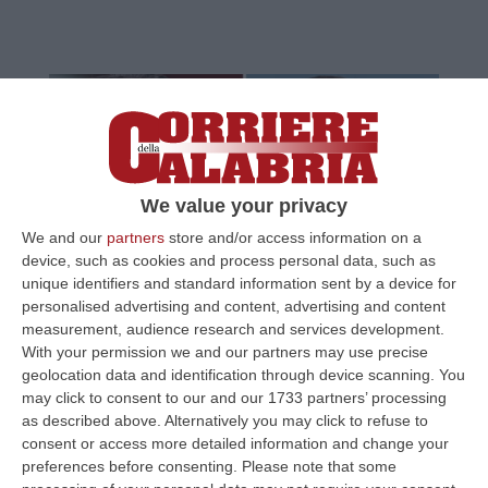
We value your privacy
We and our
partners
store and/or access information on a
device, such as cookies and process personal data, such as
unique identifiers and standard information sent by a device for
Liberali e Favasuli, il tesoro del Catanzaro
personalised advertising and content, advertising and content
che vale milioni
measurement, audience research and services development.
With your permission we and our partners may use precise
Tra convocazioni in Nazionale e interessi
geolocation data and identification through device scanning. You
dalla Serie A, i due giovani giallorossi vedono
may click to consent to our and our 1733 partners’ processing
crescere quotazioni e prestigio. Il mercato
as described above. Alternatively you may click to refuse to
osserva con att…
consent or access more detailed information and change your
preferences before consenting.
Please note that some
Pubblicato il: 20/06/26 – 10:36