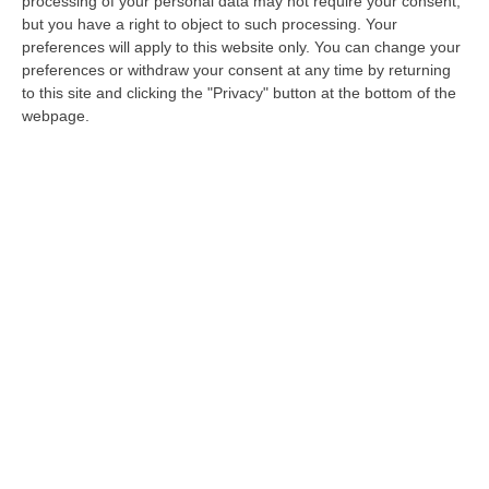
processing of your personal data may not require your consent,
but you have a right to object to such processing. Your
preferences will apply to this website only. You can change your
preferences or withdraw your consent at any time by returning
to this site and clicking the "Privacy" button at the bottom of the
webpage.
Catanzaro, Turati sempre più vicino: attesa
l’ufficialità
Il tecnico ex Siracusa è il principale candidato
per la panchina giallorossa. Accordo vicino e
contratto biennale pronto
Pubblicato il: 19/06/26 – 6:55